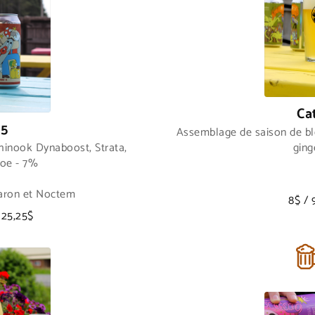
Ca
 5
Assemblage de saison de blé
inook Dynaboost, Strata,
gin
coe - 7%
aron et Noctem
8$ / 
 25,25$