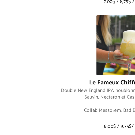
7,00$ / 8,75$ /
Le Fameux Chiff
Double New England IPA houblonn
Sauvin, Nectaron et Ca
Collab Messorem, Bad B
8,00$ / 9,75$/