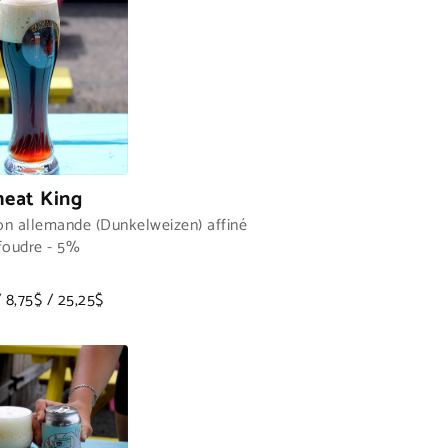
eat King
ion allemande (Dunkelweizen) affiné
foudre - 5%
/ 8,75$ / 25,25$