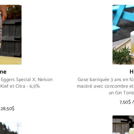
ne
H
Eggers Special X, Nelson
Gose barriquée 3 ans en fût 
Kief et Citra - 6,5%
macéré avec concombre et 
un Gin Tonic
7,50$ 
 28,50$