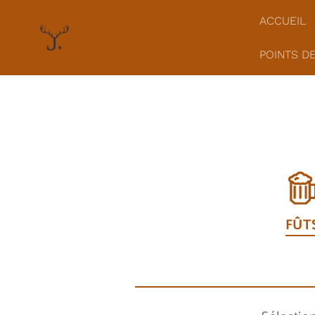
ACCUEIL
POINTS D
FÛT