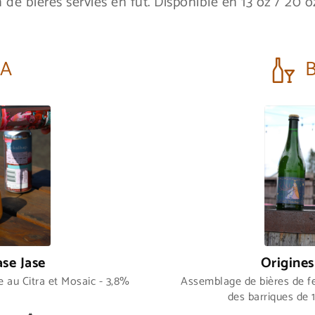
n de bières servies en fût. Disponible en 13 oz / 20 o
PA
ase Jase
Origines
 au Citra et Mosaic - 3,8%
Assemblage de bières de 
des barriques de 1