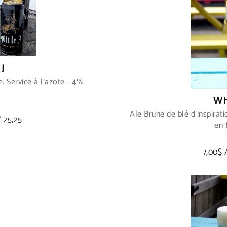
 J
e. Service à l'azote - 4%
Wh
Ale Brune de blé d'inspirat
/ 25,25
en 
7,00$ 