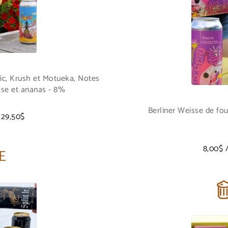
c, Krush et Motueka, Notes
se et ananas - 8%
Berliner Weisse de fou
 29,50$
8,00$ /
E