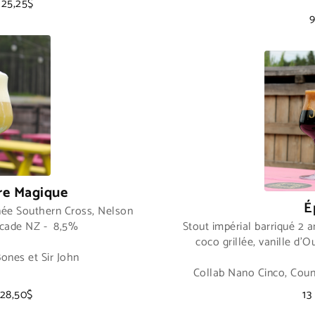
 25,25$
9
re Magique
É
ée Southern Cross, Nelson
scade NZ - 8,5%
Stout impérial barriqué 2 
coco grillée, vanille d'
ones et Sir John
Collab Nano Cinco, Coun
 28,50$
13