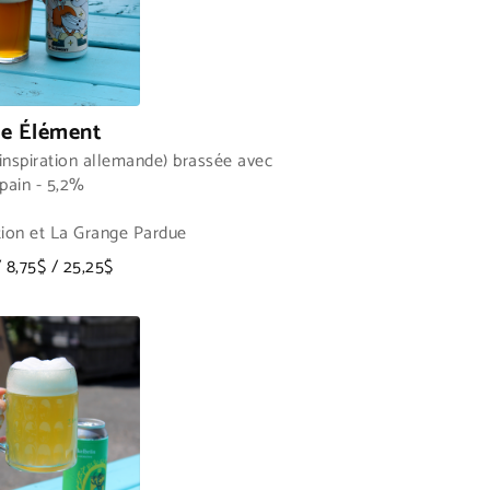
5e Élément
inspiration allemande) brassée avec
pain - 5,2%
tion et La Grange Pardue
/ 8,75$ / 25,25$